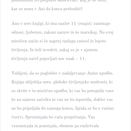
pomembnih življenjskih odločitvah? Kaj je še tisto,
kar se mora v Ani do konca prebuditi?
Ano v novi knjigi, ki ima naslov 11 (enajst) zanimajo
odnosi, ljubezen, zakoni narave in še marsikaj. Na svoj
mističen način si še naprej razlaga smisel in lepoto
življenja. In želi izvedeti, zakaj se je v njenem
življenju začel pojavljati nov znak – 11.
Vabljeni, da se poglobite v nadaljevanje Anine zgodbe.
Knjiga obljublja nove, globoke življenjske modrosti, ki
so skrite v to mistično zgodbo, ki vas bo potegnila vase
že na samem začetku in vas ne bo izpustila, dokler vas
ne bo pripeljala do samega konca. Igrala se bo z vašimi
čustvi. Spreminjala bo vaša prepričanja. Vas
vznemirjala in pomirjala, obenem pa razkrivala