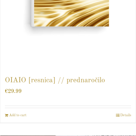
OIAIO [resnica] // prednaročilo
€
29.99
Add to cart
Details