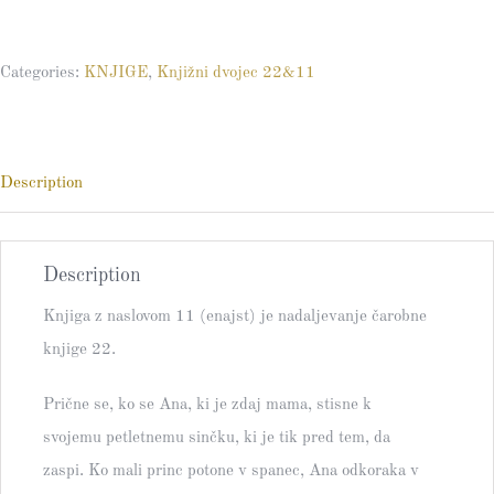
11
(Enajst)
Categories:
KNJIGE
,
Knjižni dvojec 22&11
-
nadaljevanje
knjige
22
Description
(Dvaindvajset)
quantity
Description
Knjiga z naslovom 11 (enajst) je nadaljevanje čarobne
knjige 22.
Prične se, ko se Ana, ki je zdaj mama, stisne k
svojemu petletnemu sinčku, ki je tik pred tem, da
zaspi. Ko mali princ potone v spanec, Ana odkoraka v