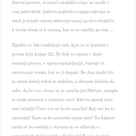
dnevni prostor, si natoči skodelico čaja, se usede v
svoj počivalnik, ljubeče pogleda svojega soproga in
misli jo kmalu zatem odnesejo nazaj na tisto letališče,
k tistim očem in k vsemu, kar se je zgodilo po tem …
Zgodba se tako nadaljuje tam, kjer se je končala v
prvem delu knjige 22. Še bolj se spusti v Anin
notranji proces, v njeno razmišljanje, čutenje in
zaznavanje vsega, kar se ji dogaja. Bo Ana znala biti
in ostati dovolj trdna in stabilna, a obenem ljubeča do
sebe, da bo vse, česar se je naučila pri Shifuju, zmogla
in znala prenesti v resnični svet? Kdo bo postal njen
novi učitelj? Česa vse se bo še naučila? Kaj vse bo še
spoznala? Kam se bo usmerila njena rast? Na kakšen
način se bo soočala z ovirama in se odločala o