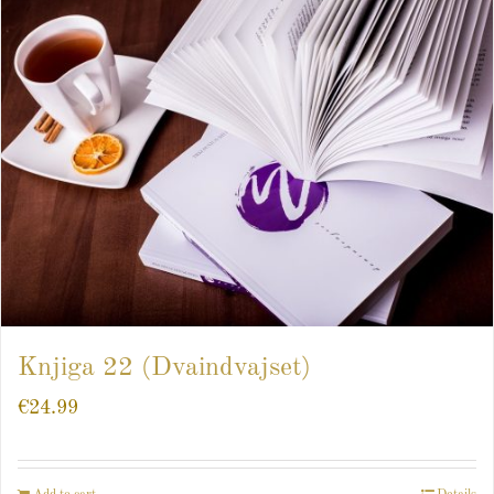
Knjiga 22 (Dvaindvajset)
€
24.99